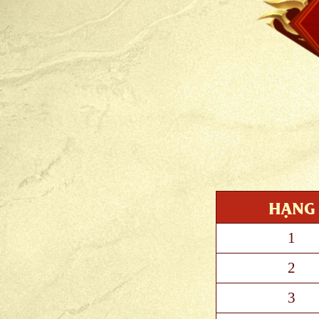
HẠNG
1
2
3