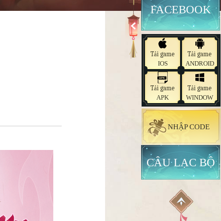
FACEBOOK
Tải game
Tải game
IOS
ANDROID
Tải game
Tải game
APK
WINDOW
NHẬP CODE
CÂU LẠC BỘ