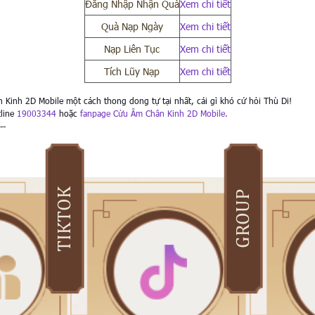
Đăng Nhập Nhận Quà
Xem chi tiết
Quà Nạp Ngày
Xem chi tiết
Nạp Liên Tục
Xem chi tiết
Tích Lũy Nạp
Xem chi tiết
Kinh 2D Mobile một cách thong dong tự tại nhất, cái gì khó cứ hỏi Thù Di!
tline
19003344
hoặc
fanpage Cửu Âm Chân Kinh 2D Mobile.
--
TIKTOK
GROUP