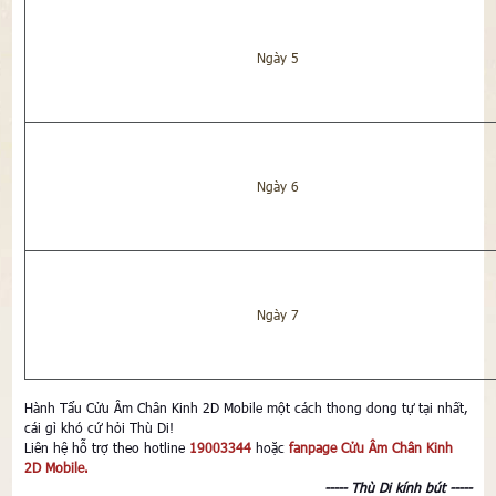
Ngày 5
Ngày 6
Ngày 7
Hành Tẩu Cửu Âm Chân Kinh 2D Mobile một cách thong dong tự tại nhất,
cái gì khó cứ hỏi Thù Di!
Liên hệ hỗ trợ theo hotline
19003344
hoặc
fanpage Cửu Âm Chân Kinh
2D Mobile.
----- Thù Di kính bút -----