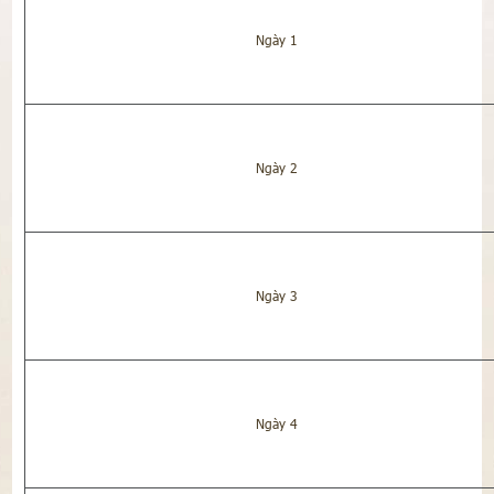
Ngày 1
Ngày 2
Ngày 3
Ngày 4