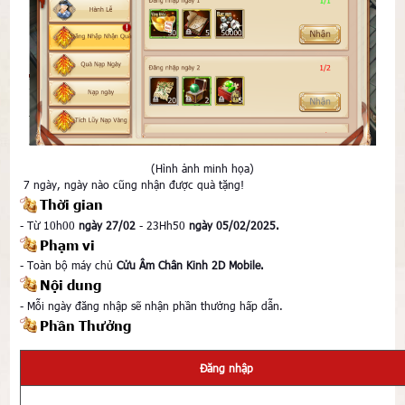
(Hình ảnh minh họa)
7 ngày, ngày nào cũng nhận được quà tặng!
Thời gian
- Từ 10h00
ngày 27/02
- 23Hh50
ngày 05/02/2025.
Phạm vi
- Toàn bộ máy chủ
Cửu Âm Chân Kinh 2D Mobile.
Nội dung
- Mỗi ngày đăng nhập sẽ nhận phần thưởng hấp dẫn.
Phần Thưởng
Đăng nhập