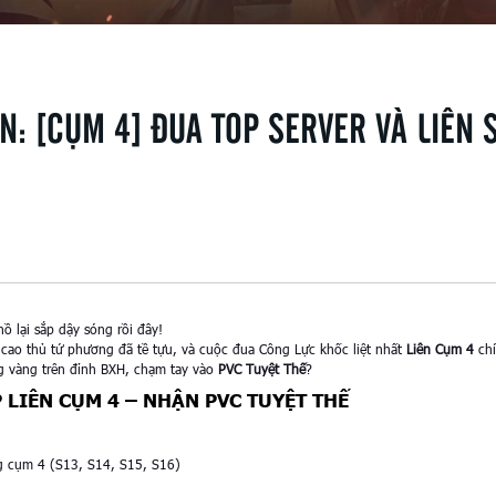
N:
[CỤM 4] ĐUA TOP SERVER VÀ LIÊN 
ồ lại sắp dậy sóng rồi đây!
 cao thủ tứ phương đã tề tựu, và cuộc đua Công Lực khốc liệt nhất
Liên Cụm 4
chí
ng vàng trên đỉnh BXH, chạm tay vào
PVC Tuyệt Thế
?
P LIÊN CỤM 4 – NHẬN PVC TUYỆT THẾ
g cụm 4 (S13, S14, S15, S16)