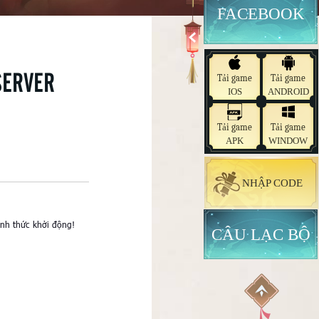
FACEBOOK
SERVER
Tải game
Tải game
IOS
ANDROID
Tải game
Tải game
APK
WINDOW
NHẬP CODE
nh thức khởi động!
CÂU LẠC BỘ