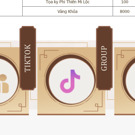
Tọa kỵ Phi Thiên Mi Lộc
100
Vàng Khóa
8000
TIKTOK
GROUP