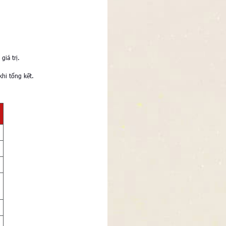
iá trị.
hi tổng kết.