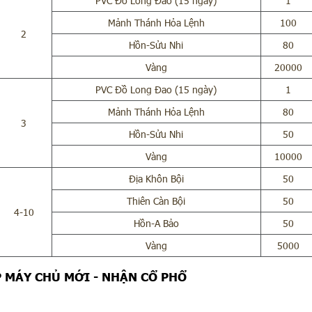
PVC Đồ Long Đao (15 ngày)
1
Mảnh Thánh Hỏa Lệnh
100
2
Hồn-Sửu Nhi
80
Vàng
20000
PVC Đồ Long Đao (15 ngày)
1
Mảnh Thánh Hỏa Lệnh
80
3
Hồn-Sửu Nhi
50
Vàng
10000
Địa Khôn Bội
50
Thiên Càn Bội
50
4-10
Hồn-A Bảo
50
Vàng
5000
P MÁY CHỦ MỚI - NHẬN CỔ PHỔ