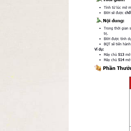
Tính từ lúc mở 
BXH sẽ được
chố
Nội dung:
Trong thời gian 
trị.
BXH được tính dự
BQT sẽ tiến hàn
Ví dụ:
Máy chủ
S13
mở 
Máy chủ
S14
mở 
Phần Thưở