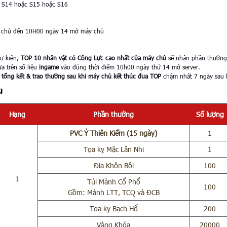
 S14 hoặc S15 hoặc S16
 chủ đến 10H00 ngày 14 mở máy chủ
sự kiện,
TOP 10 nhân vật có Công Lực cao nhất của máy chủ
sẽ nhận phần thưởng g
a trên số liệu
ingame
vào đúng thời điểm 10h00 ngày thứ 14 mở server.
h
tổng kết & trao thưởng sau khi máy chủ kết thúc đua TOP
chậm nhất 7 ngày sau k
g
Hạng
Phần thưởng
Số lượng
PVC Ỷ Thiên Kiếm (15 ngày)
1
Tọa kỵ Mặc Lân Nhi
1
Địa Khôn Bội
100
1
Túi Mảnh Cổ Phổ
100
Gồm: Mảnh LTT, TCQ và ĐCB
Tọa kỵ Bạch Hổ
200
Vàng Khóa
20000