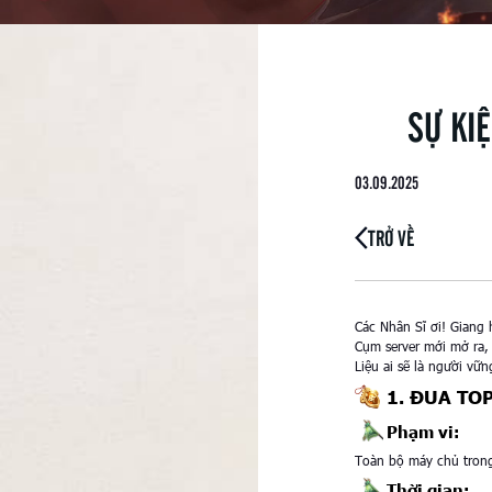
SỰ KIỆ
03.09.2025
TRỞ VỀ
Các Nhân Sĩ ơi! Giang h
Cụm server mới mở ra,
Liệu ai sẽ là người vữ
1. ĐUA TO
Phạm vi:
Toàn bộ máy chủ tron
Thời gian: