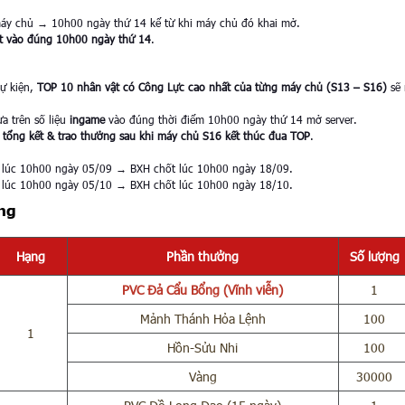
máy chủ → 10h00 ngày thứ 14 kể từ khi máy chủ đó khai mở.
t vào đúng 10h00 ngày thứ 14
.
sự kiện,
TOP 10 nhân vật có Công Lực cao nhất của từng máy chủ (S13 – S16)
sẽ 
a trên số liệu
ingame
vào đúng thời điểm 10h00 ngày thứ 14 mở server.
h
tổng kết & trao thưởng sau khi máy chủ S16 kết thúc đua TOP
.
lúc 10h00 ngày 05/09 → BXH chốt lúc 10h00 ngày 18/09.
lúc 10h00 ngày 05/10 → BXH chốt lúc 10h00 ngày 18/10.
ng
Hạng
Phần thưởng
Số lượng
PVC Đả Cẩu Bổng (Vĩnh viễn)
1
Mảnh Thánh Hỏa Lệnh
100
1
Hồn-Sửu Nhi
100
Vàng
30000