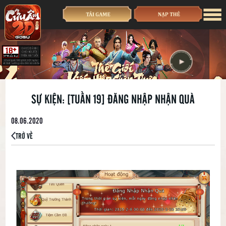
SỰ KIỆN:
[TUẦN 19] ĐĂNG NHẬP NHẬN QUÀ
08.06.2020
TRỞ VỀ