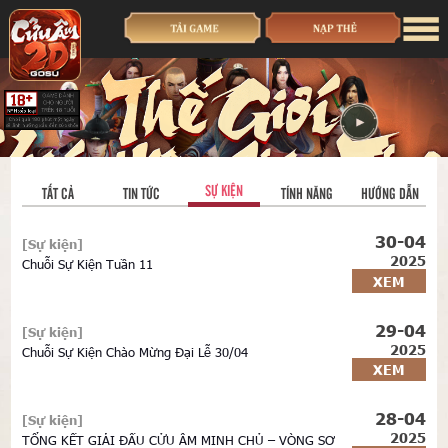
SỰ KIỆN
TẤT CẢ
TIN TỨC
TÍNH NĂNG
HƯỚNG DẪN
30-04
[Sự kiện]
2025
Chuỗi Sự Kiện Tuần 11
XEM
29-04
[Sự kiện]
2025
Chuỗi Sự Kiện Chào Mừng Đại Lễ 30/04
XEM
28-04
[Sự kiện]
2025
TỔNG KẾT GIẢI ĐẤU CỬU ÂM MINH CHỦ – VÒNG SƠ