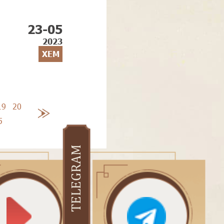
23-05
2023
XEM
19
20
5
TELEGRAM