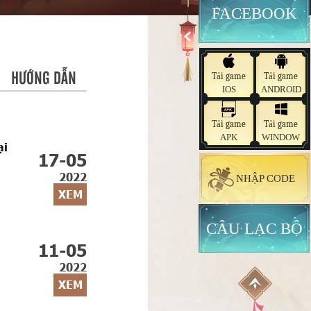
FACEBOOK
HƯỚNG DẪN
Tải game
Tải game
IOS
ANDROID
Tải game
Tải game
APK
WINDOW
ại
17-05
2022
NHẬP CODE
XEM
CÂU LẠC BỘ
11-05
2022
XEM