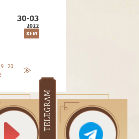
30-03
2022
XEM
19
20
5
TELEGRAM