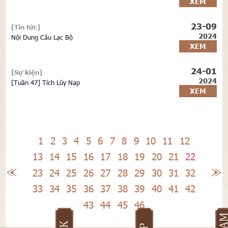
XEM
23-09
[Tin tức]
2024
Nội Dung Câu Lạc Bộ
XEM
24-01
[Sự kiện]
2024
[Tuần 47] Tích Lũy Nạp
XEM
1
2
3
4
5
6
7
8
9
10
11
12
13
14
15
16
17
18
19
20
21
22
23
24
25
26
27
28
29
30
31
32
33
34
35
36
37
38
39
40
41
42
43
44
45
46