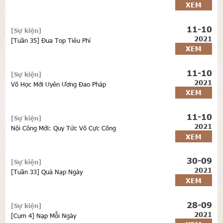
XEM
11-10
[Sự kiện]
2021
[Tuần 35] Đua Top Tiêu Phí
XEM
11-10
[Sự kiện]
2021
Võ Học Mới Uyên Ương Đao Pháp
XEM
11-10
[Sự kiện]
2021
Nội Công Mới: Quy Tức Vô Cực Công
XEM
30-09
[Sự kiện]
2021
[Tuần 33] Quà Nạp Ngày
XEM
28-09
[Sự kiện]
2021
[Cụm 4] Nạp Mỗi Ngày