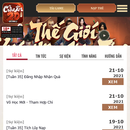
TẤT CẢ
TIN TỨC
SỰ KIỆN
TÍNH NĂNG
HƯỚNG DẪN
21-10
[Sự kiện]
2021
[Tuần 35] Đăng Nhập Nhận Quà
XEM
21-10
[Sự kiện]
2021
Võ Học Mới - Tham Hợp Chỉ
XEM
19-10
[Sự kiện]
2021
[Tuần 35] Tích Lũy Nạp