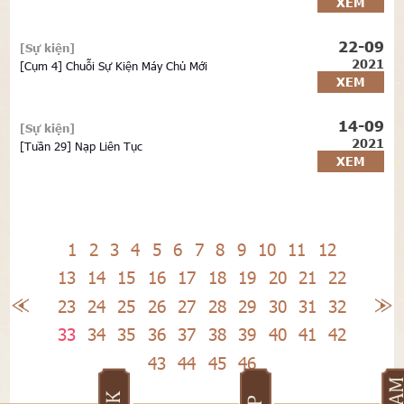
XEM
22-09
[Sự kiện]
2021
[Cụm 4] Chuỗi Sự Kiện Máy Chủ Mới
XEM
14-09
[Sự kiện]
2021
[Tuần 29] Nạp Liên Tục
XEM
1
2
3
4
5
6
7
8
9
10
11
12
13
14
15
16
17
18
19
20
21
22
23
24
25
26
27
28
29
30
31
32
33
34
35
36
37
38
39
40
41
42
43
44
45
46