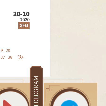
20-10
2020
XEM
19
20
37
38
TELEGRAM