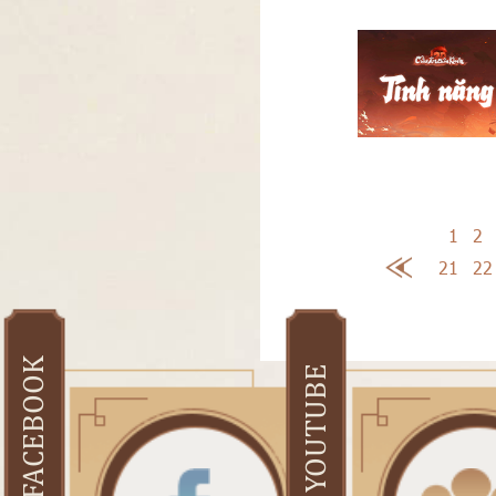
1
2
21
22
FACEBOOK
YOUTUBE