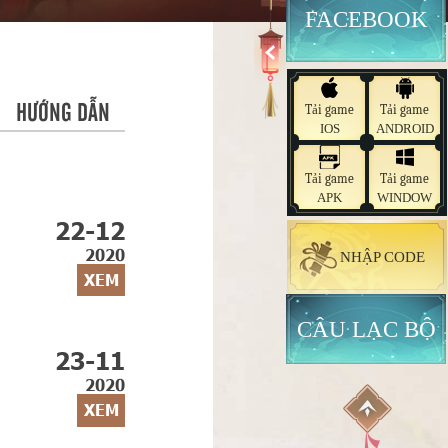
FACEBOOK
HƯỚNG DẪN
Tải game
Tải game
IOS
ANDROID
Tải game
Tải game
APK
WINDOW
22-12
2020
NHẬP CODE
XEM
CÂU LẠC BỘ
23-11
2020
XEM