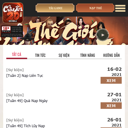
TẤT CẢ
TIN TỨC
SỰ KIỆN
TÍNH NĂNG
HƯỚNG DẪN
16-02
[Sự kiện]
2021
[Tuần 2] Nạp Liên Tục
XEM
27-01
[Sự kiện]
2021
[Tuần 49] Quà Nạp Ngày
XEM
26-01
[Sự kiện]
2021
[Tuần 49] Tích Lũy Nạp