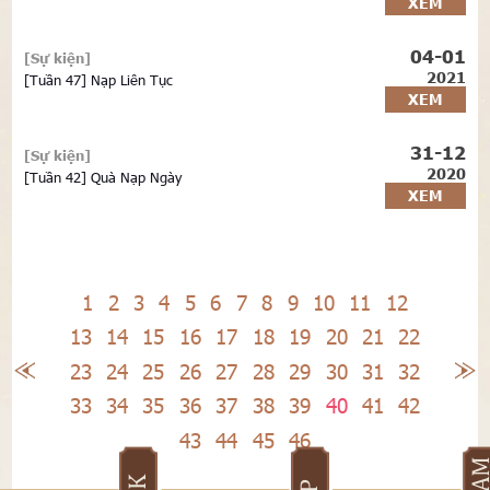
XEM
04-01
[Sự kiện]
2021
[Tuần 47] Nạp Liên Tục
XEM
31-12
[Sự kiện]
2020
[Tuần 42] Quà Nạp Ngày
XEM
1
2
3
4
5
6
7
8
9
10
11
12
13
14
15
16
17
18
19
20
21
22
23
24
25
26
27
28
29
30
31
32
33
34
35
36
37
38
39
40
41
42
43
44
45
46